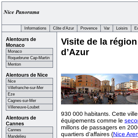
Nice Panorama
Informations
Côte d’Azur
Provence
Var
Loisirs
E
Alentours de
Visite de la régio
Monaco
d’Azur
Monaco
Roquebrune Cap-Martin
Menton
Alentours de Nice
Nice
Villefranche-sur-Mer
Eze
Cagnes-sur-Mer
Villeneuve-Loubet
930 000 habitants. Cette vi
Alentours de
équipements comme le
seco
Cannes
millons de passagers en 200
Cannes
quartiers d’affaires (
Nice Are
Mandelieu