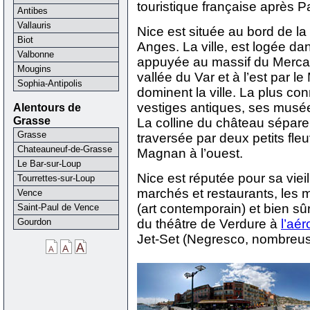
touristique française après Pa
Antibes
Vallauris
Nice est située au bord de la
Biot
Anges. La ville, est logée d
Valbonne
appuyée au massif du Mercanto
Mougins
vallée du Var et à l’est par l
Sophia-Antipolis
dominent la ville. La plus co
vestiges antiques, ses musée
Alentours de
Grasse
La colline du château sépare l
Grasse
traversée par deux petits fleuv
Chateauneuf-de-Grasse
Magnan à l’ouest.
Le Bar-sur-Loup
Nice est réputée pour sa vieil
Tourrettes-sur-Loup
marchés et restaurants, les
Vence
(art contemporain) et bien s
Saint-Paul de Vence
Gourdon
du théâtre de Verdure à
l’aér
Jet-Set (Negresco, nombreus