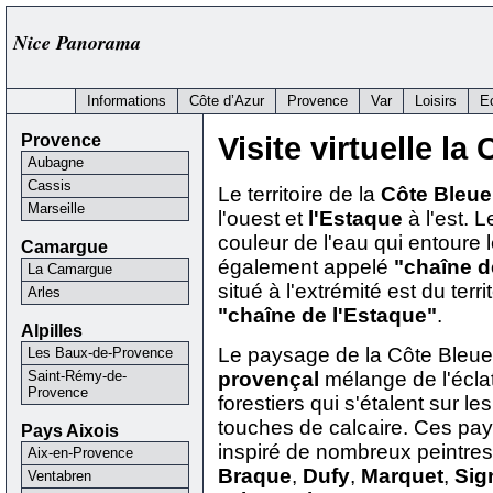
Nice Panorama
Informations
Côte d’Azur
Provence
Var
Loisirs
E
Provence
Visite virtuelle la
Aubagne
Cassis
Le territoire de la
Côte Bleue
Marseille
l'ouest et
l'Estaque
à l'est. 
couleur de l'eau qui entoure l
Camargue
également appelé
"chaîne d
La Camargue
situé à l'extrémité est du terr
Arles
"chaîne de l'Estaque"
.
Alpilles
Le paysage de la Côte Bleue 
Les Baux-de-Provence
Saint-Rémy-de-
provençal
mélange de l'éclat
Provence
forestiers qui s'étalent sur l
touches de calcaire. Ces pa
Pays Aixois
inspiré de nombreux peintre
Aix-en-Provence
Braque
,
Dufy
,
Marquet
,
Sig
Ventabren