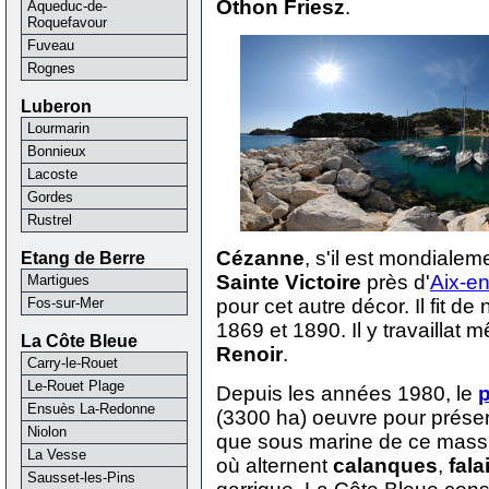
Othon Friesz
.
Aqueduc-de-
Roquefavour
Fuveau
Rognes
Luberon
Lourmarin
Bonnieux
Lacoste
Gordes
Rustrel
Cézanne
, s'il est mondiale
Etang de Berre
Sainte Victoire
près d'
Aix-e
Martigues
Fos-sur-Mer
pour cet autre décor. Il fit d
1869 et 1890. Il y travailla
La Côte Bleue
Renoir
.
Carry-le-Rouet
Le-Rouet Plage
Depuis les années 1980, le
p
Ensuès La-Redonne
(3300 ha) oeuvre pour préserve
Niolon
que sous marine de ce massi
La Vesse
où alternent
calanques
,
fala
Sausset-les-Pins