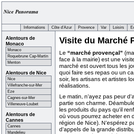
Nice Panorama
Informations
Côte d’Azur
Provence
Var
Loisirs
E
Alentours de
Visite du Marché 
Monaco
Monaco
Le
“marché provençal”
(ma
Roquebrune Cap-Martin
face à la mairie) est une visi
Menton
marché est ouvert tous les jo
quoi faire ses repas ou un c
Alentours de Nice
soir, les artisans et artistes
Nice
réalisations.
Villefranche-sur-Mer
Eze
Le matin, n’ayez pas peur d’aff
Cagnes-sur-Mer
partie son charme. Déambulez
Villeneuve-Loubet
les produits du pays qu’il ren
Alentours de
où vous pourrez acheter en d
Cannes
région de Nice). N’espérez pa
Cannes
d’appels de la grande distrib
Mandelieu