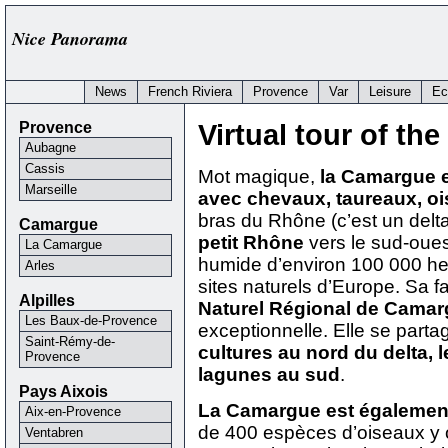
Nice Panorama
News
French Riviera
Provence
Var
Leisure
Ec
Provence
Virtual tour of t
Aubagne
Cassis
Mot magique,
la Camargue e
Marseille
avec chevaux, taureaux, ois
bras du Rhône (c’est un delta
Camargue
petit Rhône
vers le sud-oues
La Camargue
humide d’environ 100 000 hec
Arles
sites naturels d’Europe. Sa f
Alpilles
Naturel Régional de Cama
Les Baux-de-Provence
exceptionnelle. Elle se parta
Saint-Rémy-de-
cultures au nord du delta, le
Provence
lagunes au sud
.
Pays Aixois
La Camargue est également
Aix-en-Provence
de 400 espèces d’oiseaux y 
Ventabren