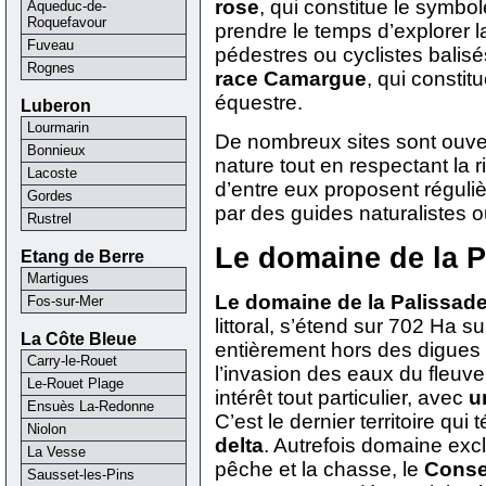
rose
, qui constitue le symbo
Aqueduc-de-
Roquefavour
prendre le temps d’explorer 
Fuveau
pédestres ou cyclistes bali
Rognes
race Camargue
, qui consti
équestre.
Luberon
Lourmarin
De nombreux sites sont ouvert
Bonnieux
nature tout en respectant la
Lacoste
d’entre eux proposent régul
Gordes
par des guides naturalistes o
Rustrel
Le domaine de la P
Etang de Berre
Martigues
Le domaine de la Palissad
Fos-sur-Mer
littoral, s’étend sur 702 Ha su
La Côte Bleue
entièrement hors des digues
Carry-le-Rouet
l’invasion des eaux du fleuve
Le-Rouet Plage
intérêt tout particulier, avec
u
Ensuès La-Redonne
C’est le dernier territoire qui 
Niolon
delta
. Autrefois domaine excl
La Vesse
pêche et la chasse, le
Conser
Sausset-les-Pins