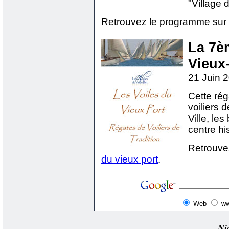
"Village d
Retrouvez le programme sur
La 7è
Vieux
21 Juin 
Cette rég
voiliers 
Ville, le
centre hi
Retrouve
du vieux port
.
Web
ww
Ni