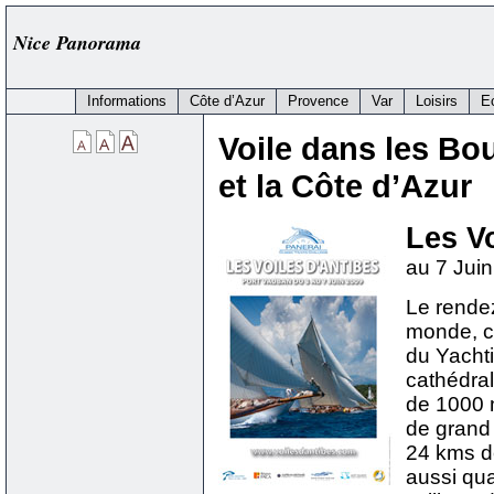
Nice Panorama
Informations
Côte d’Azur
Provence
Var
Loisirs
E
Voile dans les Bo
et la Côte d’Azur
Les V
au 7 Jui
Le rendez
monde, ce
du Yachti
cathédral
de 1000 m
de grand 
24 kms de
aussi qua