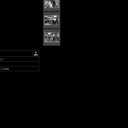
|
»
n
|
Aide