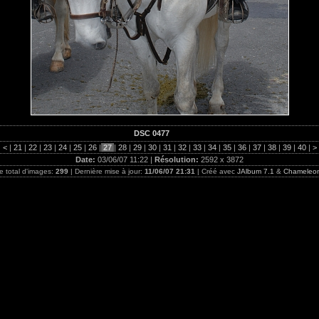
DSC 0477
|
<
|
21
|
22
|
23
|
24
|
25
|
26
|
27
|
28
|
29
|
30
|
31
|
32
|
33
|
34
|
35
|
36
|
37
|
38
|
39
|
40
|
>
Date:
03/06/07 11:22 |
Résolution:
2592 x 3872
 total d'images:
299
| Dernière mise à jour:
11/06/07 21:31
| Créé avec
JAlbum 7.1
&
Chameleo